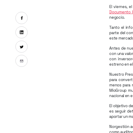
El viernes, 
Documento In
Compartir en Facebook
negocio.
Tanto el inf
Compartir en Linkedin
parte del co
este mercado 
Compartir en X
Antes de nue
con una valor
Enviar por email
con inversor
estreno en e
Nuestro Pres
para convert
menos para n
MioGroup muy
nacional en e
El objetivo d
es seguir de
aportar un ma
Norgestión a
como auditor