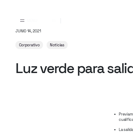
MENU
ES
JUNIO 14, 2021
Corporativo
Noticias
Luz
verde
para
sali
Previame
cualific
La salid