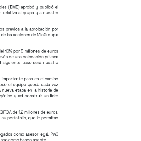
oles (BME) aprobó y publicó el
 relativa al grupo y a nuestro
os previos a la aprobación por
a de las acciones de MioGroup a
el 10% por 3 millones de euros
ravés de una colocación privada
l siguiente paso será nuestro
e importante paso en el camino
todo el equipo queda cada vez
 nueva etapa en la historia de
ánico y así construir un líder
BITDA de 1,2 millones de euros,
su portafolio, que le permitan
ogados como asesor legal, PwC
aesco como banco agente.