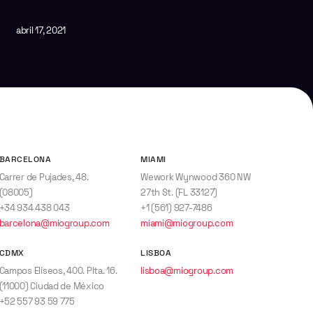
abril 17, 2021
BARCELONA
MIAMI
Carrer de Pujades, 48.
Wework Wynwood 360 NW
(08005)
27th St. (FL 33127)
+34 934 438 043
+1 (561) 927-7486
barcelona@miogroup.com
miami@miogroup.com
CDMX
LISBOA
Campos Elíseos, 400. Plta. 16.
lisboa@miogroup.com
(11000) Ciudad de México
+52 557 93 59 775