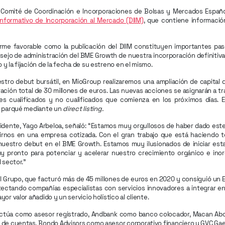
el Comité de Coordinación e Incorporaciones de Bolsas y Mercados Españ
formativo de Incorporación al Mercado (DIIM)
, que contiene información
orme favorable como la publicación del DIIM constituyen importantes pas
nsejo de administración del BME Growth de nuestra incorporación definitiv
y la fijación de la fecha de su estreno en el mismo.
stro debut bursátil, en MioGroup realizaremos una ampliación de capital d
ación total de 30 millones de euros. Las nuevas acciones se asignarán a t
es cualificados y no cualificados que comienza en los próximos días. E
l parqué mediante un
direct listing.
idente, Yago Arbeloa, señaló: “Estamos muy orgullosos de haber dado est
irnos en una empresa cotizada. Con el gran trabajo que está haciendo 
uestro debut en el BME Growth. Estamos muy ilusionados de iniciar esta
 pronto para potenciar y acelerar nuestro crecimiento orgánico e inorg
l sector.”
el Grupo, que facturó más de 45 millones de euros en 2020 y consiguió un E
tectando compañías especialistas con servicios innovadores a integrar en 
yor valor añadido y un servicio holístico al cliente.
ctúa como asesor registrado, Andbank como banco colocador, Macan Ab
 de cuentas, Bondo Advisors como asesor corporativo financiero y GVC G