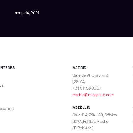
mayo 14, 2021
INTERÉS
MADRID
Calle de Alfonso XI, 3.
(28014)
os
+34 911 93 88 87
madrid@miogroup.com
MEDELLÍN
nosotros
Calle 11 A, 31A - 89, Oficina
302A, Edificio Bosko
(El Poblado)