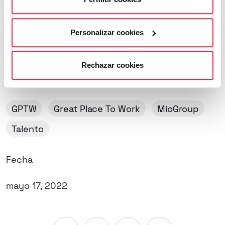
RRHH puestas en marcha por MioGroup destaca
su labor para fomentar el crecimiento de los
empleados, su bienestar y el orgullo de
Personalizar cookies
pertenencia.
Rechazar cookies
Tags
GPTW
Great Place To Work
MioGroup
Talento
Fecha
mayo 17, 2022