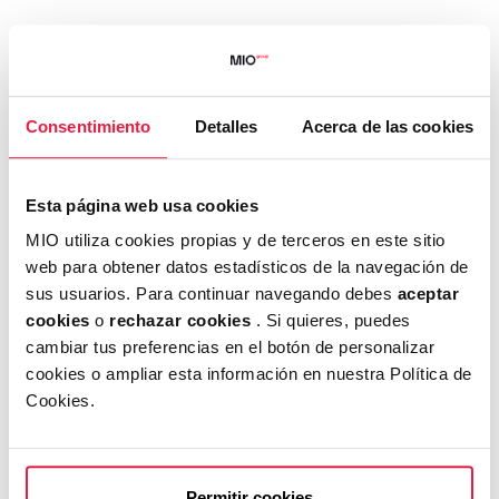
Tras un diagnóstico del ambiente organizacional,
que incluye un cuestionario global de los
empleados/as, la compañía obtuvo esta
Consentimiento
Detalles
Acerca de las cookies
certificación que acredita que MioGroup es una
organización con una cultura de alta confianza,
capaz de atraer y retener talento.
Esta página web usa cookies
En concreto, de los resultados de la encuesta se
MIO utiliza cookies propias y de terceros en este sitio
web para obtener datos estadísticos de la navegación de
desvela la especial valoración que sus
sus usuarios. Para continuar navegando debes
aceptar
profesionales hacen del ambiente de trabajo, la
cookies
o
rechazar cookies
. Si quieres, puedes
confianza y el desarrollo profesional; entre otras
cambiar tus preferencias en el botón de personalizar
cuestiones. Así como de la manera en que la
cookies o ampliar esta información en nuestra Política de
compañía ha afrontado tiempos complicados
Cookies.
como la crisis del Covid-19.
Entre las principales estrategias en materia de
Permitir cookies