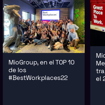
Mi
MioGroup, en el TOP 10
Me
de los
tr
#BestWorkplaces22
el