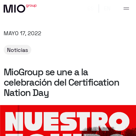
ES
EN
MAYO 17, 2022
Noticias
MioGroup
se
une
a
la
celebración
del
Certification
Nation
Day