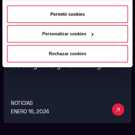
Permitir cookies
Personalizar cookies
MIO Group lanza MIO One, la
nueva marca de estrategia
Rechazar cookies
de negocio y marketing
NOTICIAS
Ver má
ENERO 16, 2024