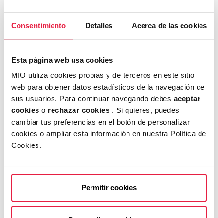
la compañía, haciéndolos parte fundamental en
cada uno de los procesos de desarrollo.
Consentimiento
Detalles
Acerca de las cookies
Francisco Jiménez-Alfaro, CEO de MioGroup,
comenta: “Nos alegramos mucho de recibir esta
Esta página web usa cookies
certificación pocos días después de nuestro
MIO utiliza cookies propias y de terceros en este sitio
debut bursátil en el que participaron muchos de
web para obtener datos estadísticos de la navegación de
sus usuarios. Para continuar navegando debes
aceptar
nuestros empleados. Ratifica nuestro
cookies
o
rechazar cookies
. Si quieres, puedes
compromiso con el talentထ que tenemos en
cambiar tus preferencias en el botón de personalizar
nuestra consultora y nos sentimos orgullosos de
cookies o ampliar esta información en nuestra Política de
nuestro equipo, además de saber que disfrutan
Cookies.
de lo que hacen. Nuestro objetivo siempre es
seguir avanzando y creciendo en todos los
ámbitos, pero somos conscientes de que esto se
Permitir cookies
logra con todo el respaldo del gran equipo que
tenemos con nosotros. Este reconocimiento solo