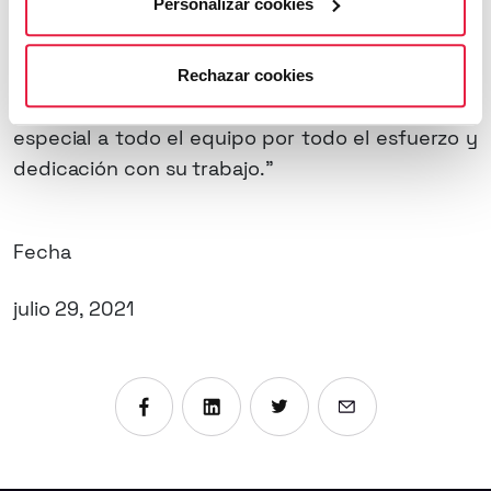
Personalizar cookies
es posible por el constante trabajo y
compromiso de todo el talentထ humano que
integra a MioGroup en las diferentes áreas de la
Rechazar cookies
compañía. Queremos dar un agradecimiento
especial a todo el equipo por todo el esfuerzo y
dedicación con su trabajo.”
Fecha
julio 29, 2021
Compartir en Facebook
Compartir en Linkedin
Compartir en X
Enviar por emai