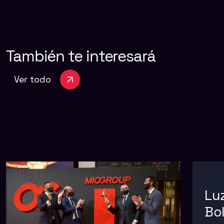
También
te
interesará
Ver todo
Luz
Bo