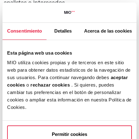
analistas e interesados.
MioGroup sigue inmersa en su estrategia de
crecimiento inorgánico para construir un líder
Consentimiento
Detalles
Acerca de las cookies
nacional en el sector, acorde a la cual la
compañía ha comunicado durante este primer
semestre la adquisición de dos compañías,
Esta página web usa cookies
Datarmony especializada en desarrollar
MIO utiliza cookies propias y de terceros en este sitio
soluciones de explotación de datos basadas en
web para obtener datos estadísticos de la navegación de
inteligencia artificial y “machine learning”, y
sus usuarios. Para continuar navegando debes
aceptar
FIRMA, consultora de marca especializada en la
cookies
o
rechazar cookies
. Si quieres, puedes
cambiar tus preferencias en el botón de personalizar
creación y la construcción de marcas,
cookies o ampliar esta información en nuestra Política de
creatividad y producción digital, ambas con
Cookies.
sede en Barcelona y que además incorporan una
oficina en Miami a la presencia internacional del
Grupo. En este sentido, la compañía destaca que
Permitir cookies
estas empresas incorporadas a su perímetro