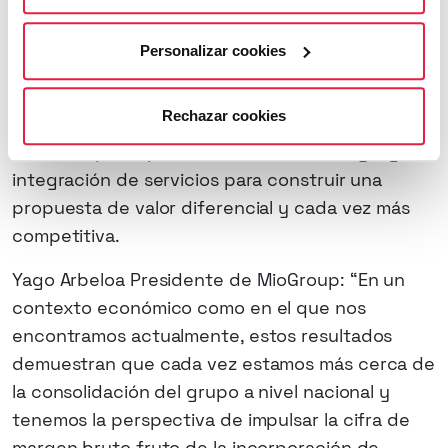
antes del cierre del primer semestre, han tenido
un impacto residual sobre los resultados del
Personalizar cookies
primer semestre.
Rechazar cookies
Los resultados presentados afianzan la apuesta
de la compañía por el talento, la tecnología y la
integración de servicios para construir una
propuesta de valor diferencial y cada vez más
competitiva.
Yago Arbeloa Presidente de MioGroup: “En un
contexto económico como en el que nos
encontramos actualmente, estos resultados
demuestran que cada vez estamos más cerca de
la consolidación del grupo a nivel nacional y
tenemos la perspectiva de impulsar la cifra de
margen bruto fruto de la incorporación de