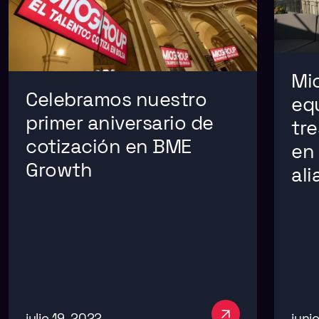
Mi
Celebramos nuestro
eq
primer aniversario de
tr
cotización en BME
en
Growth
al
julio 19, 2022
juni