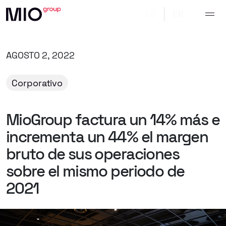
ES
EN
AGOSTO 2, 2022
Corporativo
MioGroup
factura
un
14%
más
e
incrementa
un
44%
el
margen
bruto
de
sus
operaciones
sobre
el
mismo
periodo
de
2021