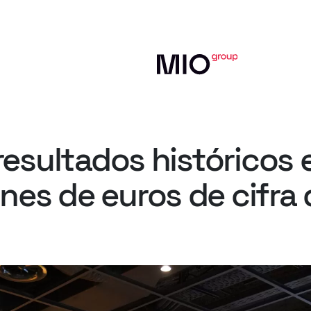
resultados
históricos
ones
de
euros
de
cifra