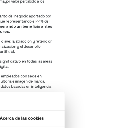
mayor valor percibido a los
tanto del negocio aportado por
gue representando el 44% del
enerando un beneficio antes
euros.
 clave: la atracción y retención
alización y el desarrollo
tificial.
ignificativo en todas las áreas
gital.
60 empleados con sede en
ultoría e imagen de marca,
 datos basadas en inteligencia
o en todas las líneas de
g la que mayor impulso ha
en 2022”. Aquí condensa
reatividad) que, junto a la
Acerca de las cookies
en España.