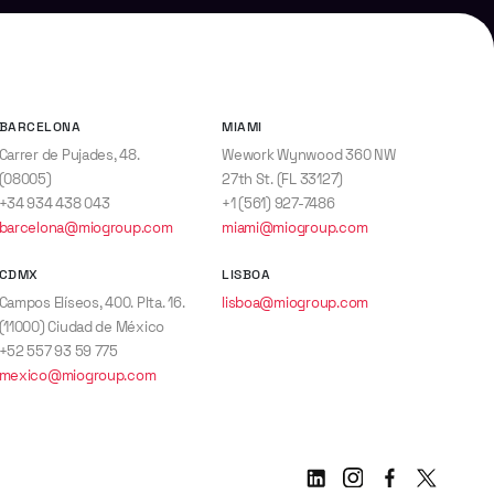
BARCELONA
MIAMI
Carrer de Pujades, 48.
Wework Wynwood 360 NW
(08005)
27th St. (FL 33127)
+34 934 438 043
+1 (561) 927-7486
barcelona@miogroup.com
miami@miogroup.com
CDMX
LISBOA
Campos Elíseos, 400. Plta. 16.
lisboa@miogroup.com
(11000) Ciudad de México
+52 557 93 59 775
mexico@miogroup.com
Linkedin
Instagram
Facebook
Twitter