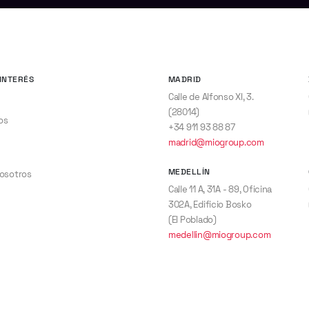
INTERÉS
MADRID
Calle de Alfonso XI, 3.
(28014)
os
+34 911 93 88 87
madrid@miogroup.com
MEDELLÍN
nosotros
Calle 11 A, 31A - 89, Oficina
302A, Edificio Bosko
(El Poblado)
medellin@miogroup.com