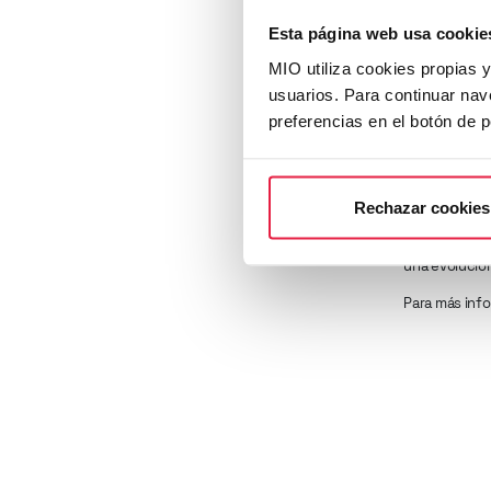
Por su parte,
Esta página web usa cookie
internacional
donde tienen 
MIO utiliza cookies propias 
comercial ori
usuarios. Para continuar n
América, dond
preferencias en el botón de 
operación com
nueva compañí
continente.
En definitiva
Rechazar cookies
integración d
correcto para
una evolució
Para más inf