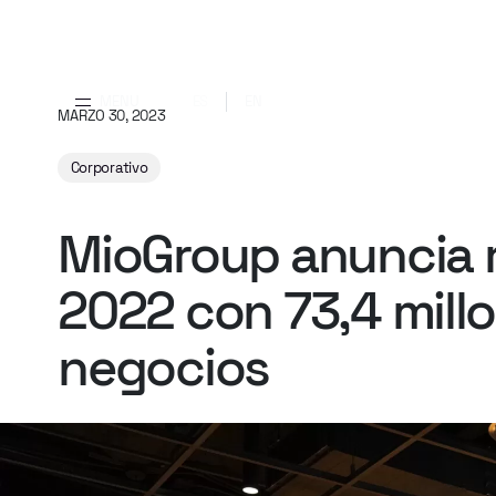
MENU
ES
EN
MARZO 30, 2023
Corporativo
MioGroup
anuncia
2022
con
73,4
mill
negocios