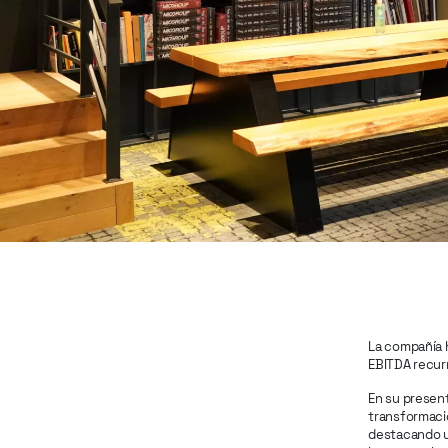
La compañía 
EBITDA recur
En su presen
transformació
destacando un