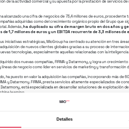
ón de la actividad comercial y su apuesta por la prestación de servicios de 
ha alcanzado una cifra de negocios de 73,4 millones de euros, procedente 
ompañías adquiridas como del crecimiento orgánico propio del Grupo que si
otal. Además,
ha duplicado su cifra de margen bruto en dos años y g
 de 1,7 millones de euros y un EBITDA recurrente de 3,3 millones de 
us iniciativas estratégicas, MioGroup ha centrado su atención en tres áreas
a adquisición de nuevos clientes globales gracias a su proceso de internacion
uevas tecnologías, especialmente aquellas relacionadas con la inteligencia ar
quirido dos nuevas compañías, FIRMA y Datarmony, y logra un crecimiento s
y líneas de negocio como líder en servicios de marketing y transformación di
do, ha puesto en valor la adquisición las compañías, incorporando más de 
RMA y Datarmony. FIRMA, presta servicios altamente especializados de cons
Datarmony, está especializada en desarrollar soluciones de explotación de
achine learning.
estacado que “el crecimiento en facturación y margen bruto se ha producid
rupo, siendo el área de actividad de la consultoría estratégica de marketin
n incremento del 63% tras alcanzar los 16,3 millones de euros facturados 
neas de servicios de gran valor añadido (inteligencia de datos, estrategia y c
Detalles
 medios, completan una oferta de servicios especialistas integrados única 