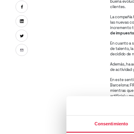
buena evoluci
Compartir en Facebook
clientes.
La compañía 
Compartir en Linkedin
las nuevas c
incremento t
de impuestos
Compartir en X
En cuanto a s
Enviar por email
de talento, l
decidido de n
Además, ha ad
de actividad 
En este senti
Barcelona: FI
mientras que 
artificial y m
También ha d
negocio del G
logrado con u
MioGroup 3 lí
Consentimiento
publicidad en