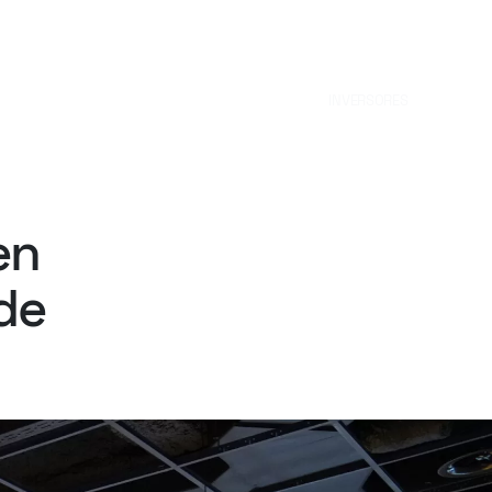
INVERSORES
en
de